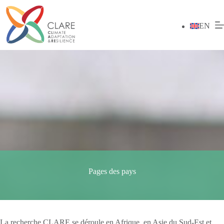
Passer
au
contenu
EN
Pages des pays
La recherche CLARE se déroule en Afrique, en Asie du Sud-Est et