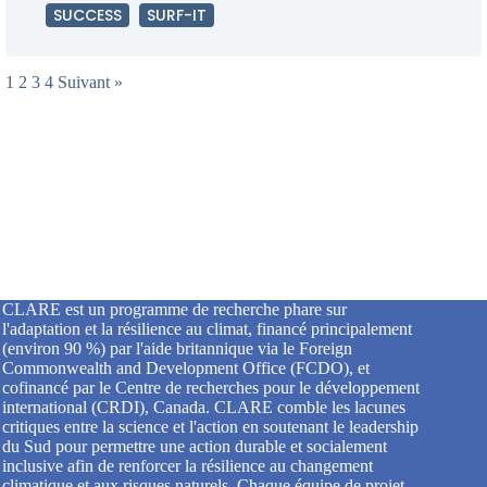
SUCCESS
SURF-IT
1
2
3
4
Suivant »
CLARE est un programme de recherche phare sur
l'adaptation et la résilience au climat, financé principalement
(environ 90 %) par l'aide britannique via le Foreign
Commonwealth and Development Office (FCDO), et
cofinancé par le Centre de recherches pour le développement
international (CRDI), Canada. CLARE comble les lacunes
critiques entre la science et l'action en soutenant le leadership
du Sud pour permettre une action durable et socialement
inclusive afin de renforcer la résilience au changement
climatique et aux risques naturels. Chaque équipe de projet