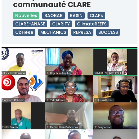
communauté CLARE
Nouvelles
BAOBAB
BASIN
CLAPs
CLARE-ANASE
CLARITY
ClimateREEFS
CoHeRe
MECHANICS
REPRESA
SUCCESS