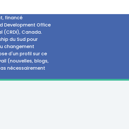
t, financé
nd Development Office
al (CRDI), Canada.
rship du Sud pour
e au changement
e d'un profil sur ce
ail (nouvelles, blogs,
 pas nécessairement