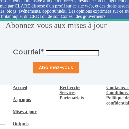
t socialement inclusive afin de renforcer la résilience au changement cl
nue par CLARE dispose d'un profil sur ce site web, et des droits associ
elles, blogs, événements, opportunités). Les opinions exprimées sur ce s
 britannique, du CRDI ou de son Conseil des gouverneurs.
Abonnez-vous aux mises à jour
Courriel
*
Accueil
Recherche
Contactez-
Services
Conditions d
Partenariats
Politique d
À propos
confidential
Mises à jour
Outputs