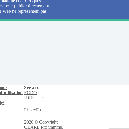
imatique et aux risques
és pour publier directement
ite Web ne représentent pas
nous
See also
’utilisation
FCDO
e
IDRC site
ité
LinkedIn
2026 © Copyright
CLARE Programme.