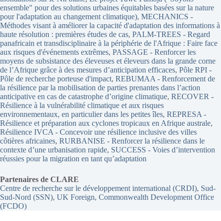
ensemble" pour des solutions urbaines équitables basées sur la nature
pour l'adaptation au changement climatique)
, 
MECHANICS -
Méthodes visant à améliorer la capacité d'adaptation des informations à
haute résolution : premières études de cas
, 
PALM-TREES - Regard
panafricain et transdisciplinaire à la périphérie de l'Afrique : Faire face
aux risques d'événements extrêmes
, 
PASSAGE - Renforcer les
moyens de subsistance des éleveuses et éleveurs dans la grande corne
de l’Afrique grâce à des mesures d’anticipation efficaces
, 
Pôle RPI -
Pôle de recherche porteuse d'impact
, 
REBUMAA - Renforcement de
la résilience par la mobilisation de parties prenantes dans l’action
anticipative en cas de catastrophe d’origine climatique
, 
RECOVER -
Résilience à la vulnérabilité climatique et aux risques
environnementaux, en particulier dans les petites îles
, 
REPRESA -
Résilience et préparation aux cyclones tropicaux en Afrique australe
, 
Résilience IVCA - Concevoir une résilience inclusive des villes
côtières africaines
, 
RURBANISE - Renforcer la résilience dans le
contexte d’une urbanisation rapide
, 
SUCCESS - Voies d’intervention
réussies pour la migration en tant qu’adaptation
Partenaires de CLARE
Centre de recherche sur le développement international (CRDI)
, 
Sud-
Sud-Nord (SSN)
, 
UK Foreign, Commonwealth Development Office
(FCDO)