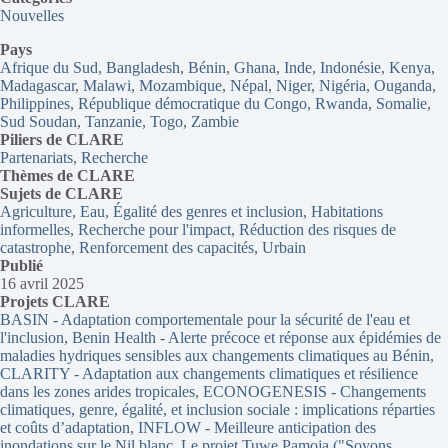
Nouvelles
Pays
Afrique du Sud
, 
Bangladesh
, 
Bénin
, 
Ghana
, 
Inde
, 
Indonésie
, 
Kenya
, 
Madagascar
, 
Malawi
, 
Mozambique
, 
Népal
, 
Niger
, 
Nigéria
, 
Ouganda
, 
Philippines
, 
République démocratique du Congo
, 
Rwanda
, 
Somalie
, 
Sud Soudan
, 
Tanzanie
, 
Togo
, 
Zambie
Piliers de CLARE
Partenariats
, 
Recherche
Thèmes
de CLARE
Sujets de CLARE
Agriculture
, 
Eau
, 
Égalité des genres et inclusion
, 
Habitations
informelles
, 
Recherche pour l'impact
, 
Réduction des risques de
catastrophe
, 
Renforcement des capacités
, 
Urbain
Publié
16 avril 2025
Projets CLARE
BASIN - Adaptation comportementale pour la sécurité de l'eau et
l'inclusion
, 
Benin Health - Alerte précoce et réponse aux épidémies de
maladies hydriques sensibles aux changements climatiques au Bénin
, 
CLARITY - Adaptation aux changements climatiques et résilience
dans les zones arides tropicales
, 
ECONOGENESIS - Changements
climatiques, genre, égalité, et inclusion sociale : implications réparties
et coûts d’adaptation
, 
INFLOW - Meilleure anticipation des
inondations sur le Nil blanc
, 
Le projet Tuwe Pamoja ("Soyons