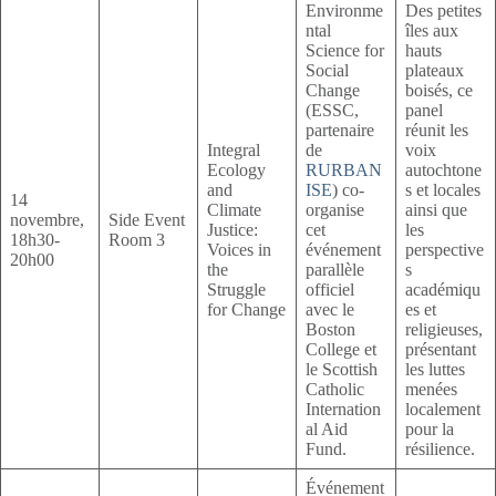
Environme
Des petites
ntal
îles aux
Science for
hauts
Social
plateaux
Change
boisés, ce
(ESSC,
panel
partenaire
réunit les
Integral
de
voix
Ecology
RURBAN
autochtone
and
ISE
) co-
s et locales
14
Climate
organise
ainsi que
novembre,
Side Event
Justice:
cet
les
18h30-
Room 3
Voices in
événement
perspective
20h00
the
parallèle
s
Struggle
officiel
académiqu
for Change
avec le
es et
Boston
religieuses,
College et
présentant
le Scottish
les luttes
Catholic
menées
Internation
localement
al Aid
pour la
Fund.
résilience.
Événement