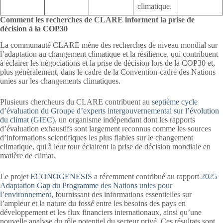
climatique.
Comment les recherches de CLARE informent la prise de
décision à la COP30
La communauté CLARE mène des recherches de niveau mondial sur
l’adaptation au changement climatique et la résilience, qui contribuent
à éclairer les négociations et la prise de décision lors de la COP30 et,
plus généralement, dans le cadre de la Convention-cadre des Nations
unies sur les changements climatiques.
Plusieurs chercheurs du CLARE contribuent au
septième cycle
d’évaluation du Groupe d’experts intergouvernemental sur l’évolution
du climat (GIEC)
, un organisme indépendant dont les rapports
d’évaluation exhaustifs sont largement reconnus comme les sources
d’informations scientifiques les plus fiables sur le changement
climatique, qui à leur tour éclairent la prise de décision mondiale en
matière de climat.
Le projet
ECONOGENESIS
a récemment contribué au rapport
2025
Adaptation Gap du Programme des Nations unies pour
l’environnement
, fournissant des informations essentielles sur
l’ampleur et la nature du fossé entre les besoins des pays en
développement et les flux financiers internationaux, ainsi qu’une
nouvelle analyse du rôle potentiel du secteur privé. Ces résultats sont