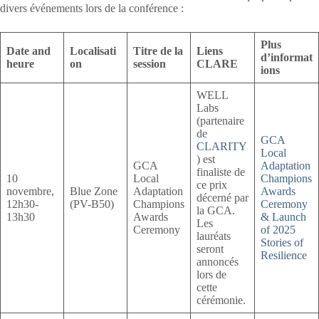
divers événements lors de la conférence :
Plus
Date and
Localisati
Titre de la
Liens
d’informat
heure
on
session
CLARE
ions
WELL
Labs
(partenaire
de
GCA
CLARITY
Local
) est
GCA
Adaptation
finaliste de
10
Local
Champions
ce prix
novembre,
Blue Zone
Adaptation
Awards
décerné par
12h30-
(PV-B50)
Champions
Ceremony
la GCA.
13h30
Awards
& Launch
Les
Ceremony
of 2025
lauréats
Stories of
seront
Resilience
annoncés
lors de
cette
cérémonie.