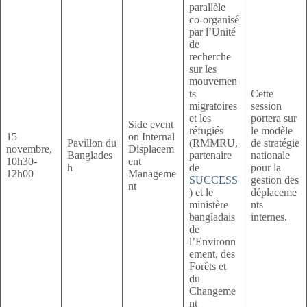
parallèle
co-organisé
par l’Unité
de
recherche
sur les
mouvemen
ts
Cette
migratoires
session
et les
portera sur
Side event
réfugiés
le modèle
15
on Internal
Pavillon du
(RMMRU,
de stratégie
novembre,
Displacem
Banglades
partenaire
nationale
10h30-
ent
h
de
pour la
12h00
Manageme
SUCCESS
gestion des
nt
) et le
déplaceme
ministère
nts
bangladais
internes.
de
l’Environn
ement, des
Forêts et
du
Changeme
nt