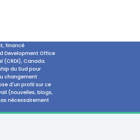
t, financé
nd Development Office
al (CRDI), Canada.
rship du Sud pour
e au changement
e d'un profil sur ce
ail (nouvelles, blogs,
 pas nécessairement