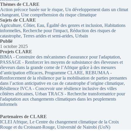
Thèmes
de CLARE
Action précoce basée sur le risque
, 
Un développement dans un climat
changeant
, 
Une compréhension du risque climatique
Sujets de CLARE
Agriculture
, 
Côtier
, 
Eau
, 
Égalité des genres et inclusion
, 
Habitations
informelles
, 
Recherche pour l'impact
, 
Réduction des risques de
catastrophe
, 
Terres arides et semi-arides
, 
Urbain
Publié
1 octobre 2025
Projets CLARE
BIMA - Construire des mécanismes d'assurance pour l'adaptation
, 
PASSAGE - Renforcer les moyens de subsistance des éleveuses et
éleveurs dans la grande corne de l’Afrique grâce à des mesures
d’anticipation efficaces
, 
Programme CLARE
, 
REBUMAA -
Renforcement de la résilience par la mobilisation de parties prenantes
dans l’action anticipative en cas de catastrophe d’origine climatique
, 
Résilience IVCA - Concevoir une résilience inclusive des villes
côtières africaines
, 
Urban TRACS - Recherche transformatrice pour
l'adaptation aux changements climatiques dans les peuplements
informels
Partenaires de CLARE
ICLEI Afrique
, 
Le Centre du changement climatique de la Croix
Rouge et du Croissant-Rouge
, 
Université de Nairobi (UoN)