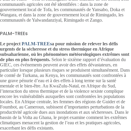
communautés agricoles ont été identifiées : dans la zone de
gouvernement local de Tofa, les communautés de Yansabo, Doka et
Wangara, et dans la zone de gouvernement local de Rimingado, les
communautés de Yalwandanziyal, Rimingado et Zango.
PALM-TREEs
Le project
PALM-TREEs
a pour mission de relever les défis
urgents de la sécheresse et du stress thermique en Afrique
subsaharienne, où les phénomènes météorologiques extrêmes sont
de plus en plus fréquents.
Selon le sixième rapport d’évaluation du
GIEC, ces événements peuvent avoir des effets dévastateurs, en
particulier lorsque plusieurs risques se produisent simultanément. Dans
le comté de Turkana, au Kenya, les communautés sont confrontées à
une grave pénurie d’eau et à des effets à long terme sur la santé
mentale et le bien-être. Au KwaZulu-Natal, en Afrique du Sud,
l’interaction du stress thermique et de la violence sexiste complique
encore les vulnérabilités auxquelles sont confrontées les populations
locales. En Afrique centrale, les femmes des régions de Guider et de
Foumbot, au Cameroun, subissent d’importantes perturbations de la
productivité agricole dues aux inondations et aux sécheresses. Dans le
bassin de la Volta au Ghana, le projet examine comment les extrêmes
climatiques menacent la gestion de l’eau et les pratiques agricoles,
exacerbant les défis existants.