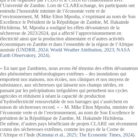
l’Université de Zambie. Lors de CLARExchange, les participants ont
entendu l’honorable ministre de l’économie verte et de
l’environnement, M. Mike Elton Mposha, s’exprimant au nom de Son
Excellence le Président de la République de Zambie, M. Hakainde
Hichilema. M. Mposha a souligné les effets dévastateurs de la
sécheresse de 2023/2024, qui a affecté l’approvisionnement en
électricité ainsi que la production alimentaire et d’autres activités
économiques en Zambie et dans l’ensemble de la région de l’Afrique
australe (
UNDRR, 2024;
World Weather Attribution, 2023
;
NASA
Earth Observatory, 2024
).
« En tant que Zambiens, nous avons été témoins des effets dévastateurs
des phénomènes météorologiques extrêmes – des inondations qui
emportent nos maisons, nos écoles, nos cliniques et nos moyens de
subsistance, aux sécheresses qui laissent nos champs stériles, en
passant par les précipitations irrégulières qui perturbent nos cycles
agricoles et réduisent à néant la capacité de production
d’hydroélectricité renouvelable de nos barrages qui s’assèchent en
raison de sécheresses record. » – M. Mike Elton Mposha, ministre de
l’économie verte et de l’environnement, au nom de Son Excellence le
président de la République de Zambie, M. Hakainde Hichilema.
De même, d’autres pays bénéficiant de projets CLARE ont récemment
connu des sécheresses extrêmes, comme les pays de la Corne de
l’Afrique et l’Inde (
Kimutai et al., 2025
;
The Economic Times, 2024
).