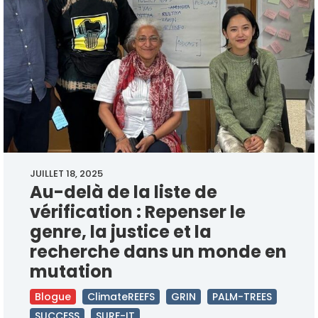
JUILLET 18, 2025
Au-delà de la liste de
vérification : Repenser le
genre, la justice et la
recherche dans un monde en
mutation
Blogue
ClimateREEFS
GRIN
PALM-TREES
SUCCESS
SURF-IT