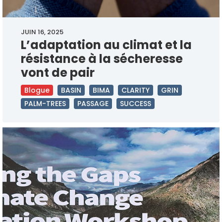
JUIN 16, 2025
L’adaptation au climat et la
résistance à la sécheresse
vont de pair
Blogue
BASIN
BIMA
CLARITY
GRIN
PALM-TREES
PASSAGE
SUCCESS