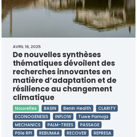
AVRIL 16, 2025
De nouvelles synthèses
thématiques dévoilent des
recherches innovantes en
matière d’adaptation et de
résilience au changement
climatique
Nouvelles
BASIN
Benin Health
CLARITY
ECONOGENESIS
INFLOW
Tuwe Pamoja
MECHANICS
PALM-TREES
PASSAGE
Pôle RPI
REBUMAA
RECOVER
REPRESA