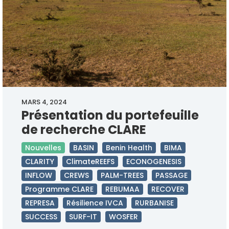
MARS 4, 2024
Présentation du portefeuille
de recherche CLARE
Nouvelles
BASIN
Benin Health
BIMA
CLARITY
ClimateREEFS
ECONOGENESIS
INFLOW
CREWS
PALM-TREES
PASSAGE
Programme CLARE
REBUMAA
RECOVER
REPRESA
Résilience IVCA
RURBANISE
SUCCESS
SURF-IT
WOSFER