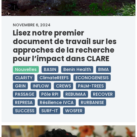
NOVEMBRE 6, 2024
Lisez notre premier
document de travail sur les
approches de la recherche
pour l’impact dans CLARE
Nouvelles
BASIN
Benin Health
BIMA
CLARITY
ClimateREEFS
ECONOGENESIS
GRIN
INFLOW
CREWS
PALM-TREES
PASSAGE
Pôle RPI
REBUMAA
RECOVER
REPRESA
Résilience IVCA
RURBANISE
SUCCESS
SURF-IT
WOSFER