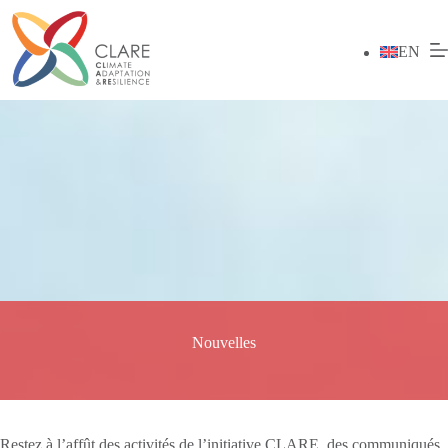
Passer
au
contenu
EN
Nouvelles
Restez à l’affût des activités de l’initiative CLARE, des communiqués